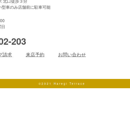
駅 北口徒歩３分
小型車のみ店舗前に駐車可能
00
曜日
02-203
グ請求
来店予約
お問い合わせ
©2021 Haregi Terrace