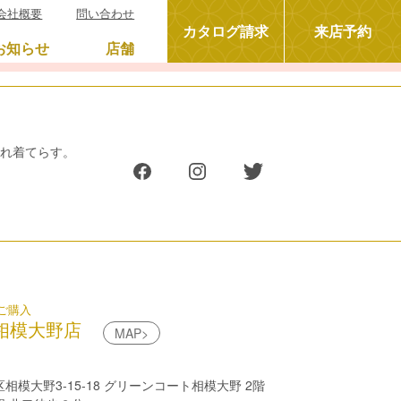
会社概要
問い合わせ
カタログ請求
来店予約
お知らせ
店舗
晴れ着てらす。
ご購入
相模大野店
MAP>
模大野3-15-18 グリーンコート相模大野 2階