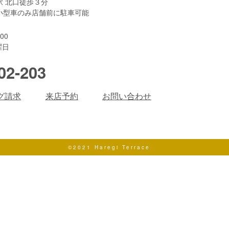
駅 北口徒歩３分
小型車のみ店舗前に駐車可能
00
曜日
02-203
グ請求
来店予約
お問い合わせ
©2021 Haregi Terrace