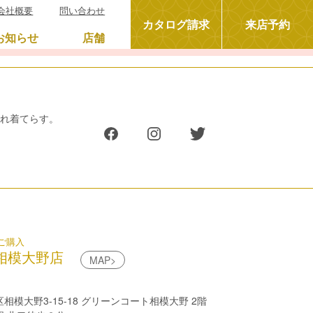
会社概要
問い合わせ
カタログ請求
来店予約
お知らせ
店舗
晴れ着てらす。
ご購入
相模大野店
MAP>
模大野3-15-18 グリーンコート相模大野 2階