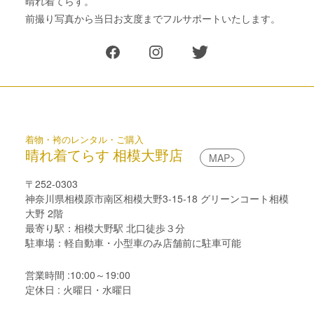
晴れ着てらす。
前撮り写真から当日お支度までフルサポートいたします。
着物・袴のレンタル・ご購入
晴れ着てらす 相模大野店
MAP>
〒252-0303
神奈川県相模原市南区相模大野3-15-18 グリーンコート相模
大野 2階
最寄り駅：相模大野駅 北口徒歩３分
駐車場：軽自動車・小型車のみ店舗前に駐車可能
営業時間 :10:00～19:00
定休日 : 火曜日・水曜日