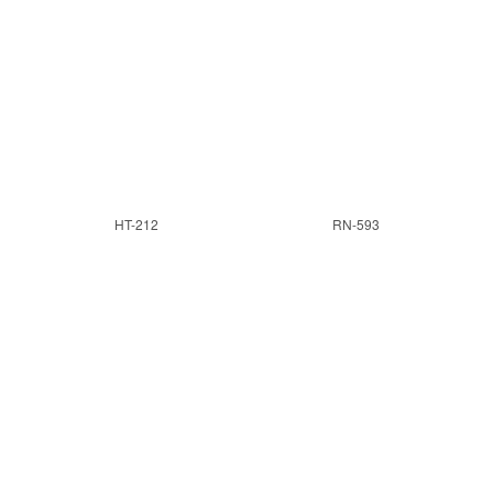
HT-212
RN-593