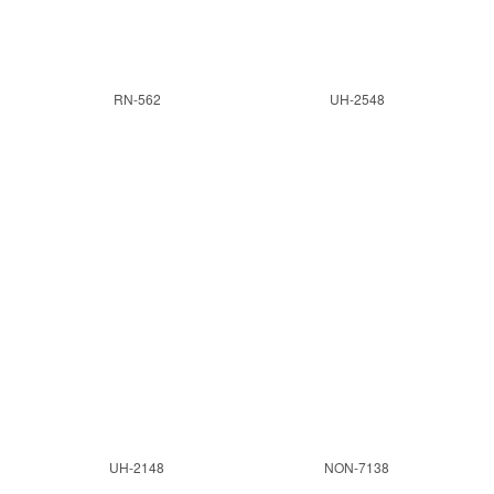
RN-562
UH-2548
UH-2148
NON-7138