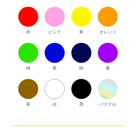
赤
ピンク
黃
オレンジ
緑
青
紺
紫
茶
白
黒
パステル