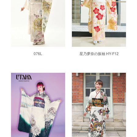
076L
星乃夢奈の振袖 HY-F12