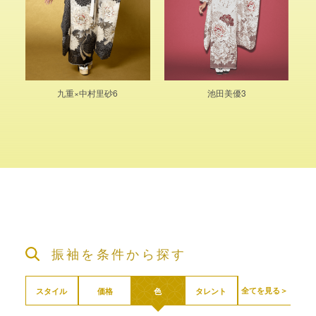
九重×中村里砂6
池田美優3
振袖を条件から探す
全てを見る＞
スタイル
価格
色
タレント