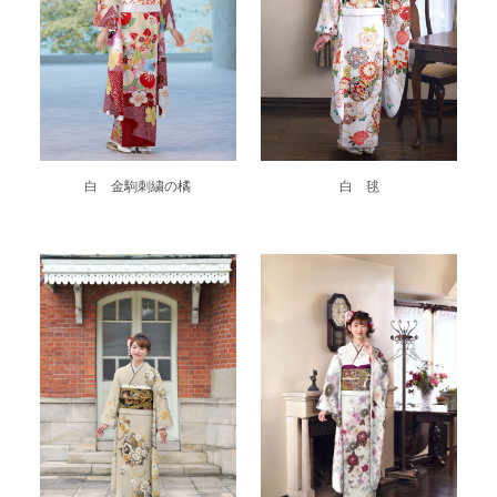
白 金駒刺繍の橘
白 毬