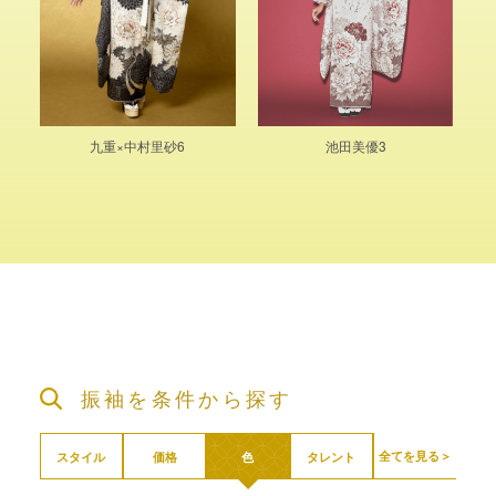
九重×中村里砂6
池田美優3
振袖を条件から探す
全てを見る＞
スタイル
価格
色
タレント