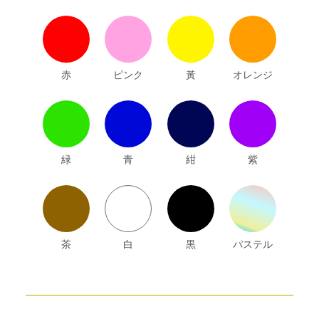
赤
ピンク
黃
オレンジ
緑
青
紺
紫
茶
白
黒
パステル