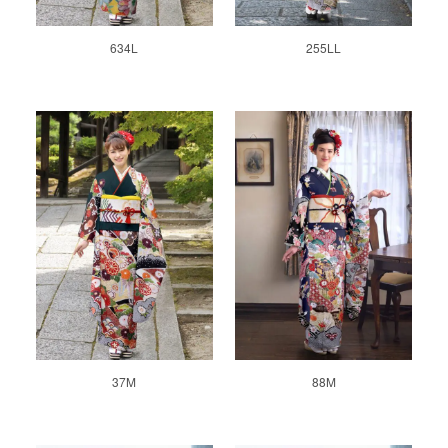
634L
255LL
37M
88M