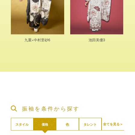
九重×中村里砂6
池田美優3
振袖を条件から探す
全てを見る＞
スタイル
価格
色
タレント