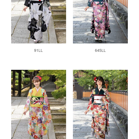
91LL
645LL