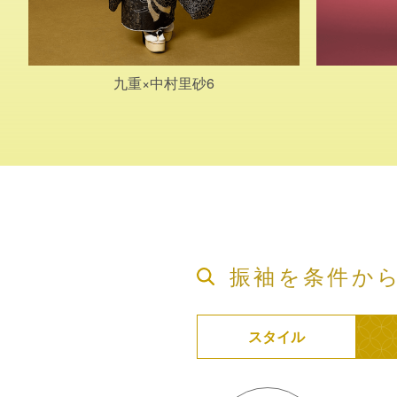
九重×中村里砂6
振袖を条件か
スタイル