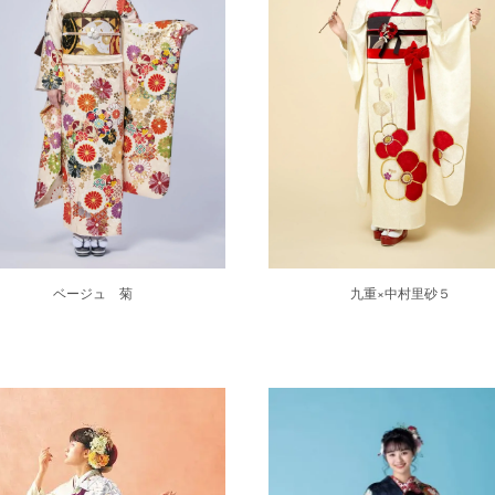
ベージュ 菊
九重×中村里砂５