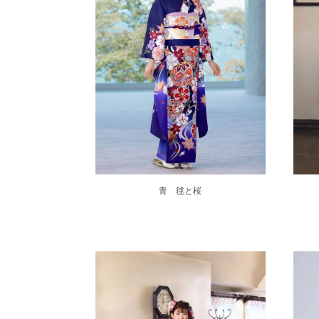
青 毬と桜