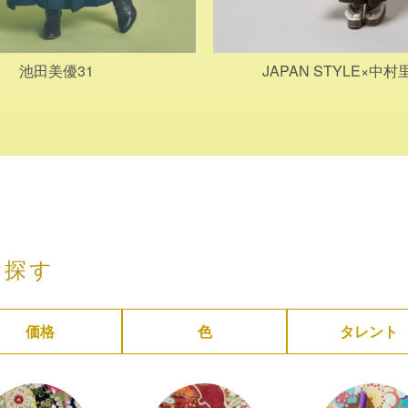
池田美優31
JAPAN STYLE×中
ら探す
価格
色
タレント