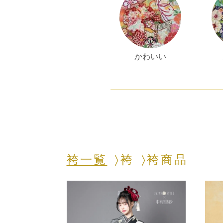
かわいい
袴一覧
袴
袴商品