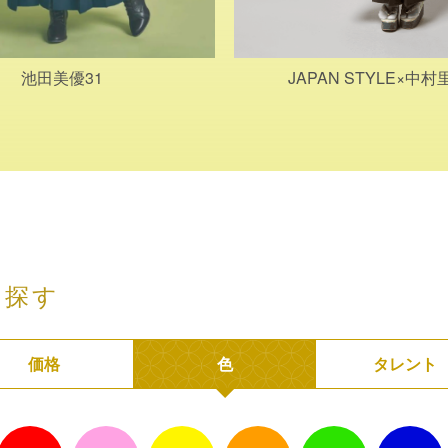
池田美優31
JAPAN STYLE×中
ら探す
価格
色
タレント