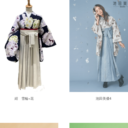
紺 雪輪×花
池田美優4