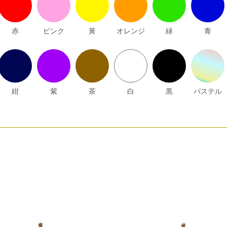
赤
ピンク
黃
オレンジ
緑
青
紺
紫
茶
白
黒
パステル