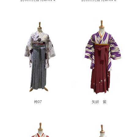
袴07
矢絣 紫