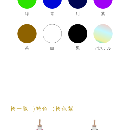
緑
青
紺
紫
茶
白
黒
パステル
袴一覧
袴色
袴色紫