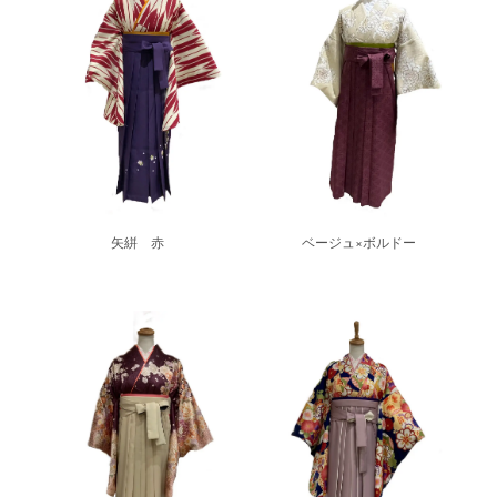
矢絣 赤
ベージュ×ボルドー