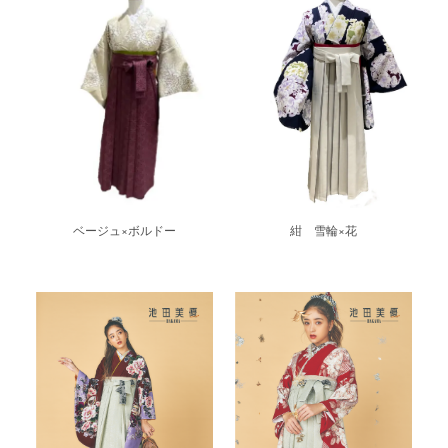
ベージュ×ボルドー
紺 雪輪×花