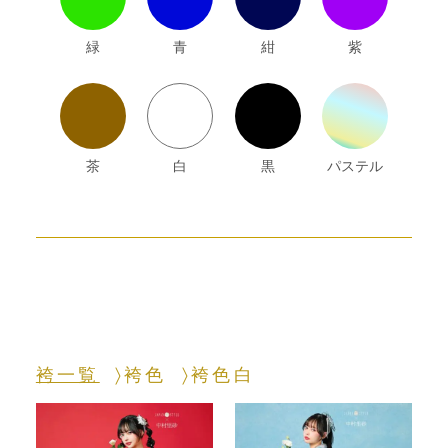
緑
青
紺
紫
茶
白
黒
パステル
袴一覧
袴色
袴色白