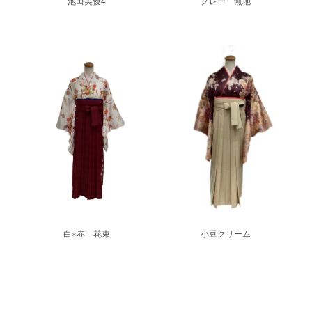
池田美優4
グレー 無地
白×赤 花束
小豆クリーム