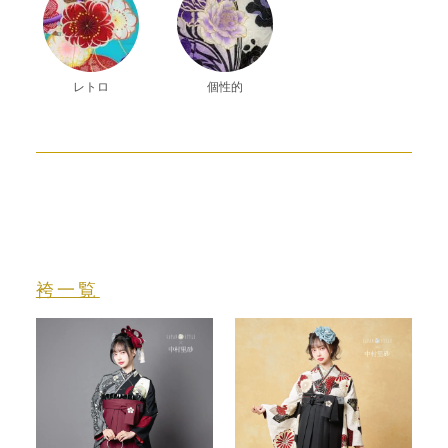
レトロ
個性的
袴一覧