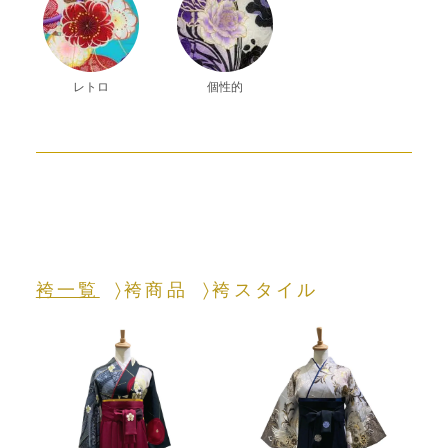
レトロ
個性的
袴一覧
袴商品
袴スタイル