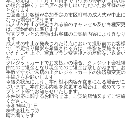
本ご対応は、１１月１５日まで（行政の発表がこれ以降
の場合は除く）に当店へお申し出いただいたお客様のみ
となります
ご返金はお客様が参加予定の市区町村の成人式が中止に
なった場合に限ります
成人式の中止が決定される前のキャンセル及び各種変更
はご契約約款に準じます
写真プランとの差額はお客様のご契約内容により異なり
ます
成人式の中止が発表された時点において撮影前のお客様
で、予定通り撮影を希望される方は、撮影を実施させて
いただいた上で、写真プラン変更後との差額をご返金い
たします
クレジットカードでお支払いの場合、クレジット会社経
由でのご返金となり現金でのご返金は致しかねます。お
手数ですがご来店の上クレジットカードの決済額変更の
手続きをお願いします
今後の状況により、本件対応内容が変更になる場合がご
ざいます。本件対応内容を変更する場合は、改めてウェ
ブサイト等でお知らせいたします。
本件対応に関するお問合せは、ご契約店舗又までご連絡
ください。
令和3年4月1日
株式会社たつ弥
晴れ着てらす