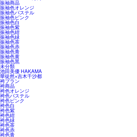
振袖商品
振袖色オレンジ
振袖色パステル
振袖色ピンク
振袖色白
振袖色紫
振袖色紺
振袖色緑
振袖色茶
振袖色赤
振袖色青
振袖色黄
振袖色黒
未分類
池田美優 HAKAMA
華徒然×吉木千沙都
袴プラン
袴商品
袴色オレンジ
袴色パステル
袴色ピンク
袴色白
袴色紫
袴色紺
袴色緑
袴色茶
袴色赤
袴色青