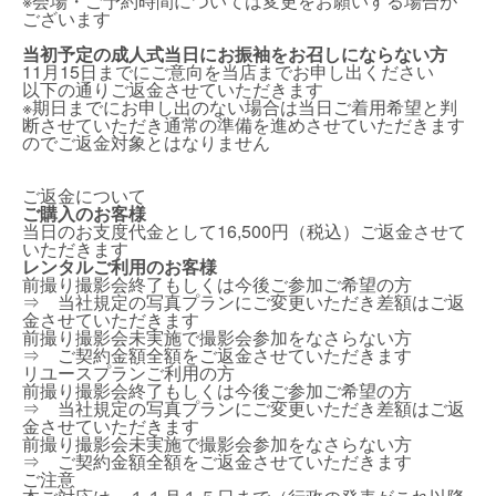
※会場・ご予約時間については変更をお願いする場合が
ございます
当初予定の成人式当日にお振袖をお召しにならない方
11月15日までにご意向を当店までお申し出ください
以下の通りご返金させていただきます
※期日までにお申し出のない場合は当日ご着用希望と判
断させていただき通常の準備を進めさせていただきます
のでご返金対象とはなりません
ご返金について
ご購入のお客様
当日のお支度代金として16,500円（税込）ご返金させて
いただきます
レンタルご利用のお客様
前撮り撮影会終了もしくは今後ご参加ご希望の方
⇒ 当社規定の写真プランにご変更いただき差額はご返
金させていただきます
前撮り撮影会未実施で撮影会参加をなさらない方
⇒ ご契約金額全額をご返金させていただきます
リユースプランご利用の方
前撮り撮影会終了もしくは今後ご参加ご希望の方
⇒ 当社規定の写真プランにご変更いただき差額はご返
金させていただきます
前撮り撮影会未実施で撮影会参加をなさらない方
⇒ ご契約金額全額をご返金させていただきます
ご注意