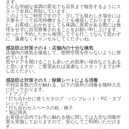
ます。
どんな些細な体調の変化でも店長まで報告するようにス
タッフ全員に周知しています。
このようなご時世ですので、少しでも疑わしき場合には
大事をとって自宅待機することを徹底しております。ま
た、お客様におかれましても体調に異変がある際には無
理をせずに自宅療養されることをお願い申し上げます。
せっかく予約したから無理してでも行こうなんて思わず
に、遠慮なくキャンセルしてくださいね。
感染防止対策その４：店舗内の十分な換気
店舗内の換気を徹底して、密閉空間を作らないように努
めています。
窓やドアを開けることも多いため肌寒い場合などもある
と思いますが、ご要望あれば遠慮なくスタッフまでお申
し出ください。
感染防止対策その５：除菌シートによる消毒
不特定多数の方が触れる、以下の箇所の消毒を随時入念
に行っております。
* ドアノブ
* 打ち合わせに使うカタログ・パンフレット・PC・タブ
レットなど
* 打ち合わせスペースの机・椅子
* 筆記用具
お客様が店内でお手に触れる物に関しては入念な消毒作
業を実施しておりますので、安心してご利用いただけま
す。