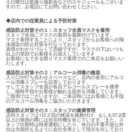
土日曜日は前撮り撮影会などのスケジュールもございま
すので、お電話にてお問い合わせください。
◆店内での従業員による予防対策
感染防止対策その１：スタッフ全員マスクを着用
スタッフ全員にマスクの着用を義務付けています。
マスク着用することにより、スタッフからお客様への飛
沫感染の防止対策を行なっております。
表情がわかりづらくて恐縮ですが、マスクの下はいつも
以上の笑顔でお客様をお迎えしています♪
お客様にもできる限りマスク着用でのご来店をお願いい
たします。
感染防止対策その２：アルコール消毒の徹底
入り口や打ち合わせスペースなど、店内の各所にアルコ
ール消毒スプレーを設置しております。
そしてスタッフ全員が各自アルコールスプレーを携帯
し、随時手指やお客様が触れる箇所を消毒しています。
ご面倒ではございますが、ご来店時にはお客様にも手指
のアルコール消毒をご協力いただきます。
感染防止対策その３：スタッフの健康管理
店内スタッフは1日２回の検温を義務付け、もしも37.2度
以上の発熱の際には自宅待機を命じています。また、ス
タッフ出勤時は時差通勤にしたり、休日の不要不急な外
出は当面控えるように会社全体として指示を出しており