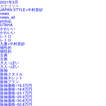
2021年3月
カテゴリー
JAPAN STYLE×中村里砂
news
news_all
pickup
UTAHA
かわいい
かわいい
レトロ
レトロ
九重×中村里砂
個性的
個性的
古典
古典
大人っぽい
大人っぽい
振袖
振袖スタイル
振袖タレント
振袖プラン
振袖価格~16.3万円
振袖価格~19.8万円
振袖価格~23.1万円
振袖価格~25.9万円
振袖価格~30.8万円
振袖価格~50.8万円