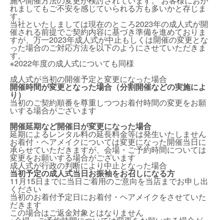
施や開催方法の変更が検討されています。 お客様におか
れましてもご不安を感じていられる方も多いかと存じま
す。
当社といたしましては現在のところ2023年の成人式が開
催される前提でご契約内容に基づき準備を進めておりま
すが、万一2023年成人式が中止もしくは開催の変更とな
った場合のご対応方法を以下のようにさせていただきま
す。
※2022年度の成人式についても同様
成人式が当初の開催予定と変更になった場合
開催時間が変更となった場合（分割開催などの実施によ
り）
当初のご契約順番を尊重しつつお着付時間の変更をお願
いする場合がございます
開催延期など開催日が変更になった場合
延期によるレンタル料の延長料金等は発生いたしません
お着付・ヘアメイクについては変更になった開催当日に
承らせていただきますが、会場・ご予約時間については
変更をお願いする場合がございます
成人式が行政の判断により中止となった場合
当初予定の成人式当日お振袖をお召しになる方
11月15日までに当日ご着用のご意向を当店までお申し出
ください
当初のお着付予定日にお着付・ヘアメイクをさせていた
だきます
この場合はご返金対象とはなりません