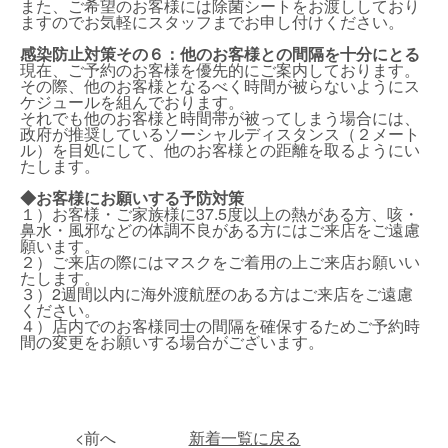
また、ご希望のお客様には除菌シートをお渡ししており
ますのでお気軽にスタッフまでお申し付けください。
感染防止対策その６：他のお客様との間隔を十分にとる
現在、ご予約のお客様を優先的にご案内しております。
その際、他のお客様となるべく時間が被らないようにス
ケジュールを組んでおります。
それでも他のお客様と時間帯が被ってしまう場合には、
政府が推奨しているソーシャルディスタンス（２メート
ル）を目処にして、他のお客様との距離を取るようにい
たします。
◆お客様にお願いする予防対策
１）お客様・ご家族様に37.5度以上の熱がある方、咳・
鼻水・風邪などの体調不良がある方にはご来店をご遠慮
願います。
２）ご来店の際にはマスクをご着用の上ご来店お願いい
たします。
３）2週間以内に海外渡航歴のある方はご来店をご遠慮
ください。
４）店内でのお客様同士の間隔を確保するためご予約時
間の変更をお願いする場合がございます。
<前へ
新着一覧に戻る