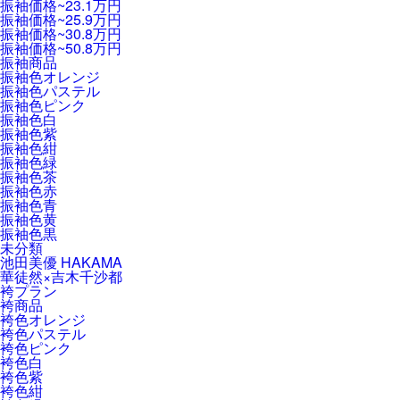
振袖価格~23.1万円
振袖価格~25.9万円
振袖価格~30.8万円
振袖価格~50.8万円
振袖商品
振袖色オレンジ
振袖色パステル
振袖色ピンク
振袖色白
振袖色紫
振袖色紺
振袖色緑
振袖色茶
振袖色赤
振袖色青
振袖色黄
振袖色黒
未分類
池田美優 HAKAMA
華徒然×吉木千沙都
袴プラン
袴商品
袴色オレンジ
袴色パステル
袴色ピンク
袴色白
袴色紫
袴色紺