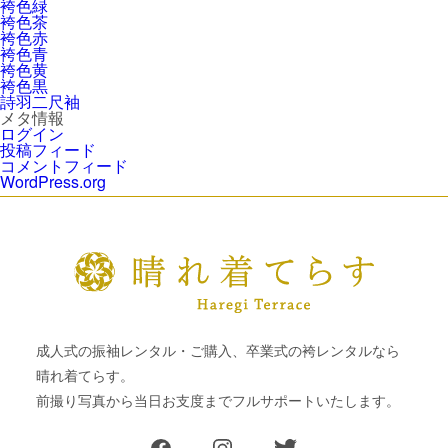
袴色緑
袴色茶
袴色赤
袴色青
袴色黄
袴色黒
詩羽二尺袖
メタ情報
ログイン
投稿フィード
コメントフィード
WordPress.org
成人式の振袖レンタル・ご購入、卒業式の袴レンタルなら
晴れ着てらす。
前撮り写真から当日お支度までフルサポートいたします。