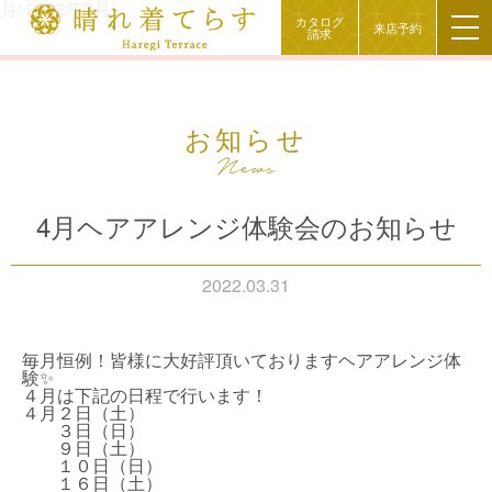
月:
2022年3月
カタログ
来店予約
請求
お知らせ
4月ヘアアレンジ体験会のお知らせ
2022.03.31
毎月恒例！皆様に大好評頂いておりますヘアアレンジ体
験✨
４月は下記の日程で行います！
４月２日（土）
３日（日）
９日（土）
１０日（日）
１６日（土）