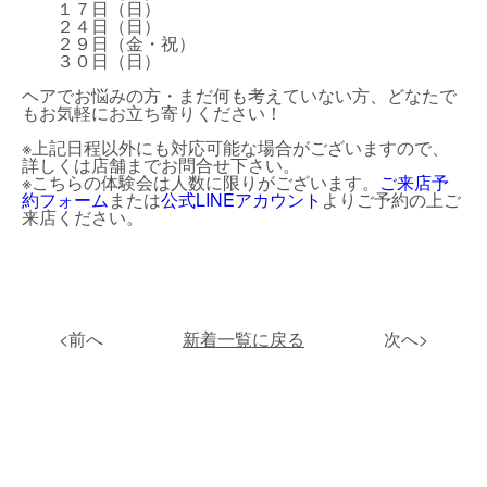
１７日（日）
２４日（日）
２９日（金・祝）
３０日（日）
ヘアでお悩みの方・まだ何も考えていない方、どなたで
もお気軽にお立ち寄りください！
※上記日程以外にも対応可能な場合がございますので、
詳しくは店舗までお問合せ下さい。
※こちらの体験会は人数に限りがございます。
ご来店予
約フォーム
または
公式LINEアカウント
よりご予約の上ご
来店ください。
<前へ
新着一覧に戻る
次へ>