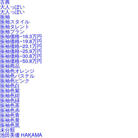
古典
大人っぽい
大人っぽい
振袖
振袖スタイル
振袖タレント
振袖プラン
振袖価格~16.3万円
振袖価格~19.8万円
振袖価格~23.1万円
振袖価格~25.9万円
振袖価格~30.8万円
振袖価格~50.8万円
振袖商品
振袖色オレンジ
振袖色パステル
振袖色ピンク
振袖色白
振袖色紫
振袖色紺
振袖色緑
振袖色茶
振袖色赤
振袖色青
振袖色黄
振袖色黒
未分類
池田美優 HAKAMA