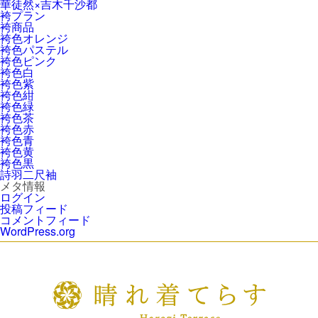
華徒然×吉木千沙都
袴プラン
袴商品
袴色オレンジ
袴色パステル
袴色ピンク
袴色白
袴色紫
袴色紺
袴色緑
袴色茶
袴色赤
袴色青
袴色黄
袴色黒
詩羽二尺袖
メタ情報
ログイン
投稿フィード
コメントフィード
WordPress.org