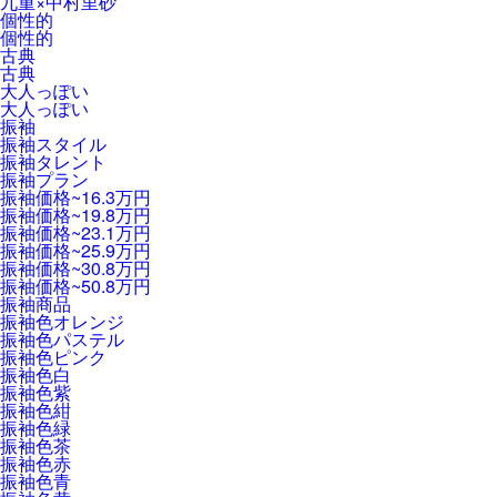
九重×中村里砂
個性的
個性的
古典
古典
大人っぽい
大人っぽい
振袖
振袖スタイル
振袖タレント
振袖プラン
振袖価格~16.3万円
振袖価格~19.8万円
振袖価格~23.1万円
振袖価格~25.9万円
振袖価格~30.8万円
振袖価格~50.8万円
振袖商品
振袖色オレンジ
振袖色パステル
振袖色ピンク
振袖色白
振袖色紫
振袖色紺
振袖色緑
振袖色茶
振袖色赤
振袖色青