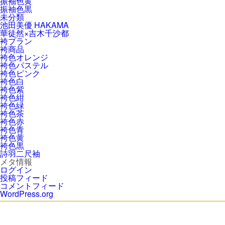
振袖色黄
振袖色黒
未分類
池田美優 HAKAMA
華徒然×吉木千沙都
袴プラン
袴商品
袴色オレンジ
袴色パステル
袴色ピンク
袴色白
袴色紫
袴色紺
袴色緑
袴色茶
袴色赤
袴色青
袴色黄
袴色黒
詩羽二尺袖
メタ情報
ログイン
投稿フィード
コメントフィード
WordPress.org