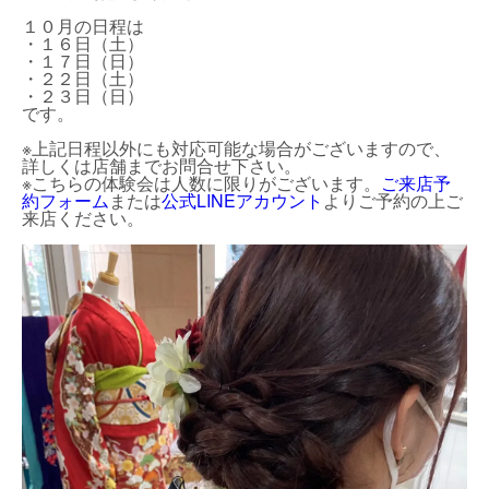
１０月の日程は
・１６日（土）
・１７日（日）
・２２日（土）
・２３日（日）
です。
※上記日程以外にも対応可能な場合がございますので、
詳しくは店舗までお問合せ下さい。
※こちらの体験会は人数に限りがございます。
ご来店予
約フォーム
または
公式LINEアカウント
よりご予約の上ご
来店ください。